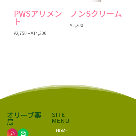
PWSアリメン
ノンSクリーム
ト
¥
2,200
価
¥
2,750
–
¥
14,300
格
帯:
¥2,750
–
¥14,300
オリーブ薬
SITE
MENU
局
HOME