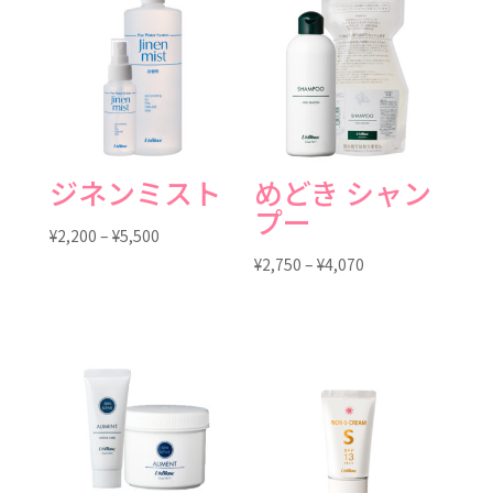
ジネンミスト
めどき シャン
プー
価
¥
2,200
–
¥
5,500
格
価
¥
2,750
–
¥
4,070
帯:
格
¥2,200
帯:
–
¥2,750
¥5,500
–
¥4,070